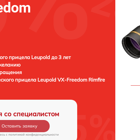
eedom
ого прицела Leupold до 3 лет
 желанию
бращения
еского прицела
Leupold VX-Freedom Rimfire
я со специалистом
Оставить заявку
есь c
политикой конфиденциальности