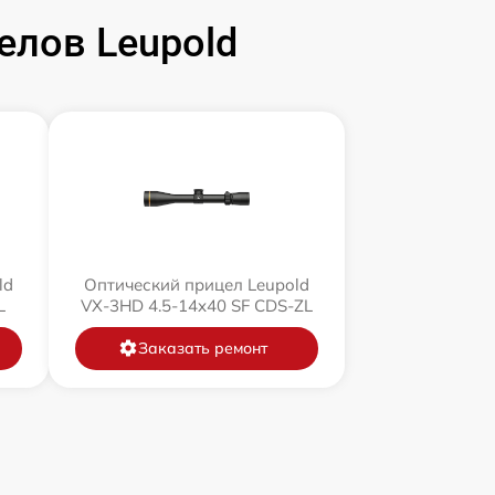
елов Leupold
ld
Оптический прицел Leupold
L
VX-3HD 4.5-14x40 SF CDS-ZL
Заказать ремонт