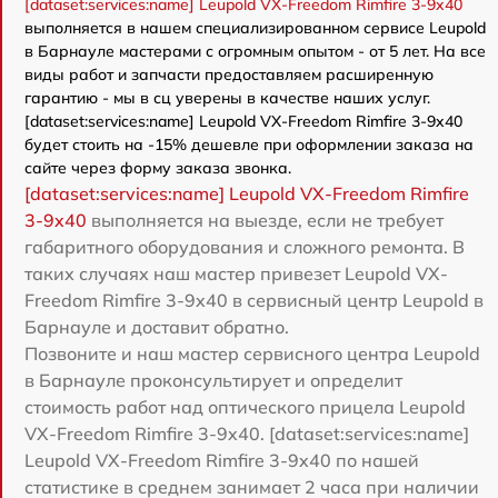
[dataset:services:name] Leupold VX-Freedom Rimfire 3-9x40
выполняется в нашем специализированном сервисе Leupold
в Барнауле мастерами с огромным опытом - от 5 лет. На все
виды работ и запчасти предоставляем расширенную
гарантию - мы в сц уверены в качестве наших услуг.
[dataset:services:name] Leupold VX-Freedom Rimfire 3-9x40
будет стоить на -15% дешевле при оформлении заказа на
сайте через форму заказа звонка.
[dataset:services:name] Leupold VX-Freedom Rimfire
3-9x40
выполняется на выезде, если не требует
габаритного оборудования и сложного ремонта. В
таких случаях наш мастер привезет Leupold VX-
Freedom Rimfire 3-9x40 в сервисный центр Leupold в
Барнауле и доставит обратно.
Позвоните и наш мастер сервисного центра Leupold
в Барнауле проконсультирует и определит
стоимость работ над оптического прицела Leupold
VX-Freedom Rimfire 3-9x40. [dataset:services:name]
Leupold VX-Freedom Rimfire 3-9x40 по нашей
статистике в среднем занимает 2 часа при наличии