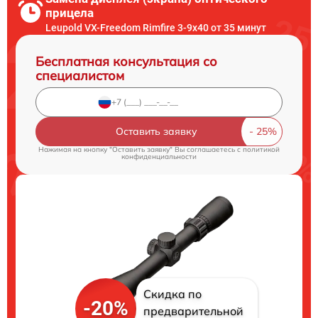
прицела
Leupold VX-Freedom Rimfire 3-9x40 от 35 минут
Бесплатная консультация со
специалистом
Оставить заявку
Нажимая на кнопку "Оставить заявку" Вы соглашаетесь c
политикой
конфиденциальности
Скидка по
-20%
предварительной