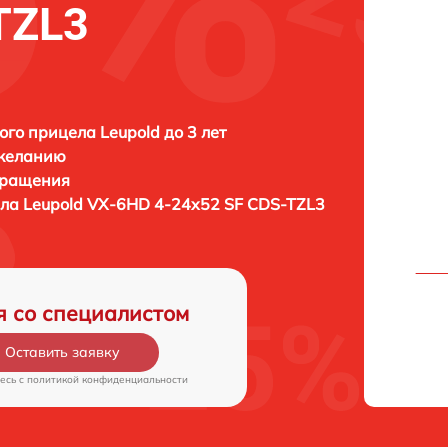
TZL3
ого прицела Leupold до 3 лет
 желанию
бращения
ела
Leupold VX-6HD 4-24x52 SF CDS-TZL3
я со специалистом
Оставить заявку
есь c
политикой конфиденциальности