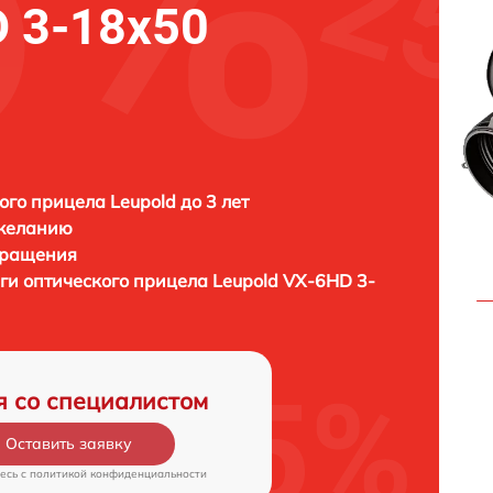
D 3-18x50
ого прицела Leupold до 3 лет
 желанию
бращения
ги оптического прицела
Leupold VX-6HD 3-
я со специалистом
Оставить заявку
есь c
политикой конфиденциальности