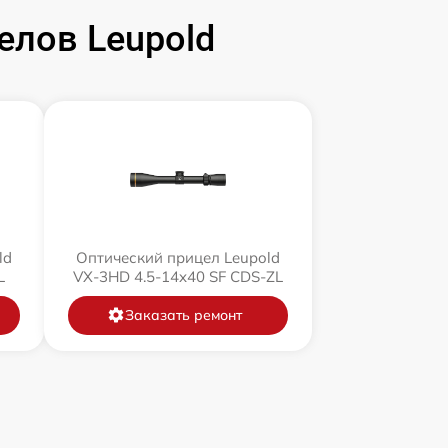
елов Leupold
ld
Оптический прицел Leupold
L
VX-3HD 4.5-14x40 SF CDS-ZL
Заказать ремонт