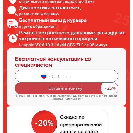
оптического прицела Leupold до 3 лет
Диагностика за наш счет,
ремонт по желанию
Бесплатный выезд курьера
в день обращения
Ремонт встроенного дальнометра и других
устройств оптического прицела
Leupold VX-6HD 3-18x44 CDS-ZL2 от 35 минут
Бесплатная консультация со
специалистом
Оставить заявку
Нажимая на кнопку "Оставить заявку" Вы соглашаетесь c
политикой
конфиденциальности
Скидка по
-20%
предварительной
записи на сайте