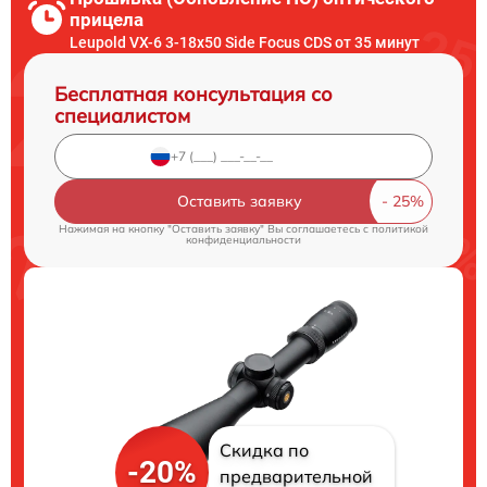
прицела
Leupold VX-6 3-18x50 Side Focus CDS от 35 минут
Бесплатная консультация со
специалистом
Оставить заявку
Нажимая на кнопку "Оставить заявку" Вы соглашаетесь c
политикой
конфиденциальности
Скидка по
-20%
предварительной