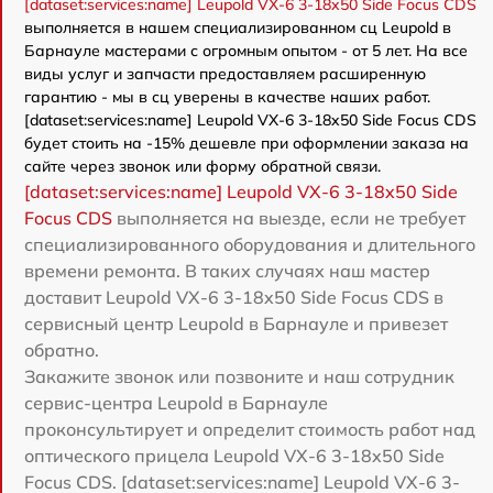
[dataset:services:name] Leupold VX-6 3-18x50 Side Focus CDS
выполняется в нашем специализированном сц Leupold в
Барнауле мастерами с огромным опытом - от 5 лет. На все
виды услуг и запчасти предоставляем расширенную
гарантию - мы в сц уверены в качестве наших работ.
[dataset:services:name] Leupold VX-6 3-18x50 Side Focus CDS
будет стоить на -15% дешевле при оформлении заказа на
сайте через звонок или форму обратной связи.
[dataset:services:name] Leupold VX-6 3-18x50 Side
Focus CDS
выполняется на выезде, если не требует
специализированного оборудования и длительного
времени ремонта. В таких случаях наш мастер
доставит Leupold VX-6 3-18x50 Side Focus CDS в
сервисный центр Leupold в Барнауле и привезет
обратно.
Закажите звонок или позвоните и наш сотрудник
сервис-центра Leupold в Барнауле
проконсультирует и определит стоимость работ над
оптического прицела Leupold VX-6 3-18x50 Side
Focus CDS. [dataset:services:name] Leupold VX-6 3-