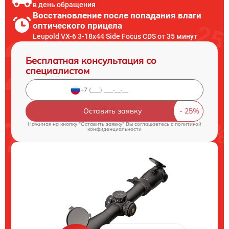
в день обращения
Восстановление после попадания влаги
оптического прицела
Leupold VX-6 3-18x44 Side Focus CDS от 35 минут
Бесплатная консультация со
специалистом
Оставить заявку
Нажимая на кнопку "Оставить заявку" Вы соглашаетесь c
политикой
конфиденциальности