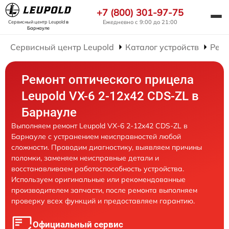
+7 (800) 301-97-75
Ежедневно с 9:00 до 21:00
Сервисный центр Leupold
в
Барнауле
Сервисный центр Leupold
Каталог устройств
Ремо
Ремонт оптического прицела
Leupold VX-6 2-12x42 CDS-ZL в
Барнауле
Выполняем ремонт Leupold VX-6 2-12x42 CDS-ZL в
Барнауле с устранением неисправностей любой
сложности. Проводим диагностику, выявляем причины
поломки, заменяем неисправные детали и
восстанавливаем работоспособность устройства.
Используем оригинальные или рекомендованные
производителем запчасти, после ремонта выполняем
проверку всех функций и предоставляем гарантию.
Официальный сервис