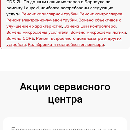
CDS-ZL. По данным наших мастеров в Барнауле по
ремонту Leupold, наиболее востребованы следующие
услуги:
Ремонт капиллярной трубки
,
Ремонт контроллеров
,
Ремонт электронно-лучевой трубки
,
Замена объективов с
улучшением характеристик
,
Замена шим контроллера
,
Замена микросхемы усилителя
,
Замена микросхемы логики
,
Замена CORE
,
Ремонт встроенного дальнометра и других
устройств
,
Калибровка и настройка тепловизора
.
Акции сервисного
центра
Бесплатная диагностика в день