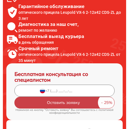
Гарантийное обслуживание
оптического прицела Leupold VX-6 2-12x42 CDS-ZL до
3 лет
Диагностика за наш счет,
ремонт по желанию
Бесплатный выезд курьера
в день обращения
Срочный ремонт
оптического прицела Leupold VX-6 2-12x42 CDS-ZL от
35 минут
Бесплатная консультация со
специалистом
Оставить заявку
Нажимая на кнопку "Оставить заявку" Вы соглашаетесь c
политикой
конфиденциальности