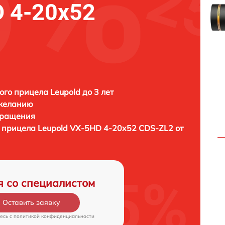
D 4-20x52
ого прицела Leupold до 3 лет
 желанию
бращения
о прицела
Leupold VX-5HD 4-20x52 CDS-ZL2 от
я со специалистом
Оставить заявку
есь c
политикой конфиденциальности