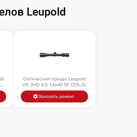
елов Leupold
ld
Оптический прицел Leupold
L
VX-3HD 4.5-14x40 SF CDS-ZL
Заказать ремонт