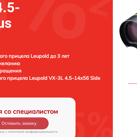
4.5-
us
ого прицела Leupold до 3 лет
 желанию
бращения
ого прицела
Leupold VX-3L 4.5-14x56 Side
я со специалистом
Оставить заявку
есь c
политикой конфиденциальности