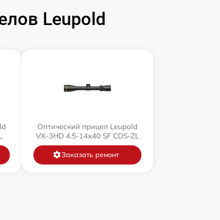
елов Leupold
ld
Оптический прицел Leupold
L
VX-3HD 4.5-14x40 SF CDS-ZL
Заказать ремонт