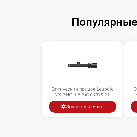
Популярные 
Оптический прицел Leupold
О
VX-3HD 1.5-5x20 CDS-ZL
Заказать ремонт