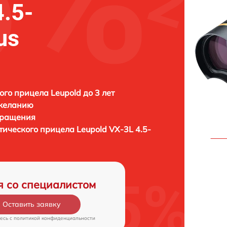
4.5-
us
ого прицела Leupold до 3 лет
 желанию
бращения
птического прицела
Leupold VX-3L 4.5-
я со специалистом
Оставить заявку
есь c
политикой конфиденциальности