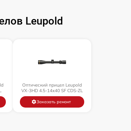
елов Leupold
ld
Оптический прицел Leupold
L
VX-3HD 4.5-14x40 SF CDS-ZL
Заказать ремонт