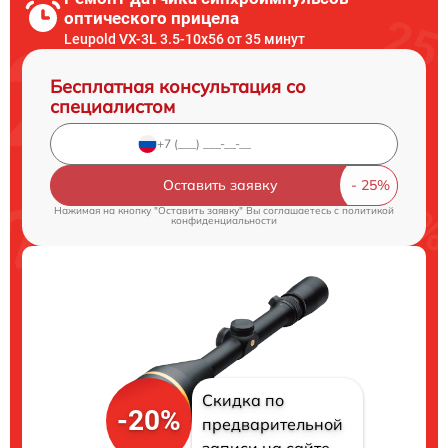
оптического прицела
Leupold VX-3L 3.5-10x56 от 35 минут
Бесплатная консультация со
специалистом
Оставить заявку
Нажимая на кнопку "Оставить заявку" Вы соглашаетесь c
политикой
конфиденциальности
Скидка по
-20%
предварительной