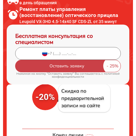
в день обращения
Ремонт платы управления
(восстановление) оптического прицела
Leupold VX-3HD 4.5-14x40 SF CDS-ZL от 35 минут
Бесплатная консультация со
специалистом
Оставить заявку
Нажимая на кнопку "Оставить заявку" Вы соглашаетесь c
политикой
конфиденциальности
Скидка по
-20%
предварительной
записи на сайте
Конец акции