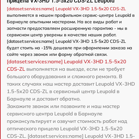
прицела VX-3HD 1.5-5x20 CDS-ZL Leupold
[dataset:services:name] Leupold VX-3HD 1.5-5x20 CDS-ZL
выполняется в нашем профильном сервис-центре Leupold в
Барнауле опытными мастерами. На все виды работ и
запчасти предоставляем расширенную гарантию - мы в
сервисном центр уверены в качестве наших работ.
[dataset:services:name] Leupold VX-3HD 1.5-5x20 CDS-ZL
будет стоить на -15% дешевле при оформлении заказа на
сайте через звонок или форму обратной связи.
[dataset:services:name] Leupold VX-3HD 1.5-5x20
CDS-ZL
выполняется на выезде, если не требует
большого оборудования и сложного ремонта. В
таких случаях наш мастер доставит Leupold VX-3HD
1.5-5x20 CDS-ZL в сервисный центр Leupold в
Барнауле и доставит обратно.
Закажите звонок или позвоните и наш мастер
сервисного центра Leupold в Барнауле
проконсультирует и озвучит стоимость работ над
оптического прицела Leupold VX-3HD 1.5-5x20
CDS-ZL. [dataset:services:name] Leupold VX-3HD 1.5-