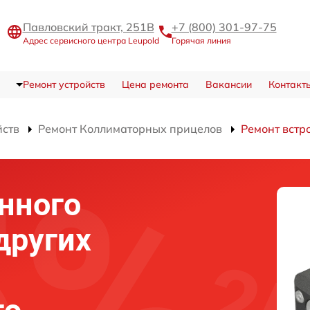
Павловский тракт, 251В
+7 (800) 301-97-75
Адрес сервисного центра Leupold
Горячая линия
Ремонт устройств
Цена ремонта
Вакансии
Контакт
йств
Ремонт Коллиматорных прицелов
Ремонт встр
нного
других