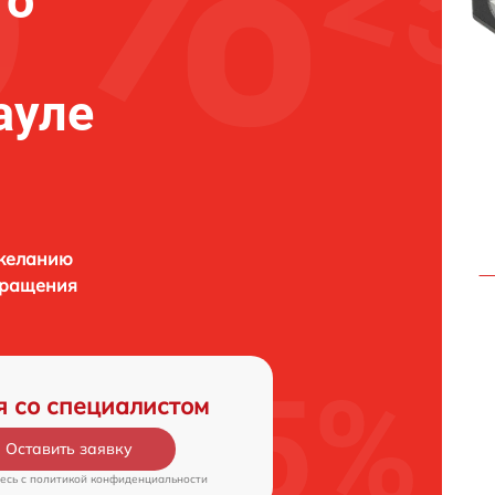
го
ауле
 желанию
бращения
я со специалистом
Оставить заявку
есь c
политикой конфиденциальности