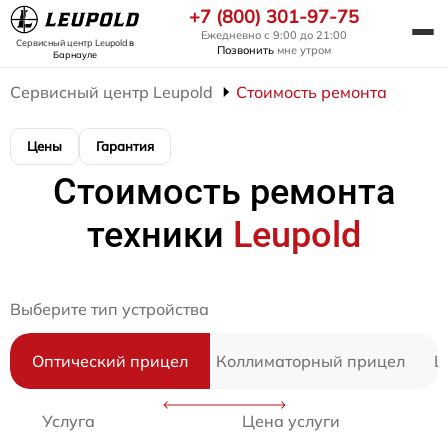
+7 (800) 301-97-75
Ежедневно с 9:00 до 21:00
Сервисный центр Leupold
в
Позвонить
мне утром
Барнауле
Сервисный центр Leupold
Стоимость ремонта
Цены
Гарантия
Стоимость ремонта
техники
Leupold
Выберите тип устройства
Оптический прицел
Коллиматорный прицел
Ц
Услуга
Цена услуги